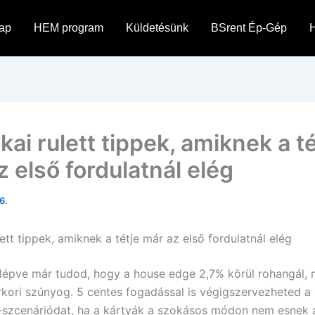
ap
HEM program
Küldetésünk
BSrent Ép-Gép
H
ai rulett tippek, amiknek a té
 első fordulatnál elég
6.
ett tippek, amiknek a tétje már az első fordulatnál elég
 lépve már tudod, hogy a house edge 2,7% körül rohangál, 
rkori szúnyog. 5 centes fogadással is végigszervezheted a 
-szcenáriódat, ha a kártyák a szokásos módon nem esnek a