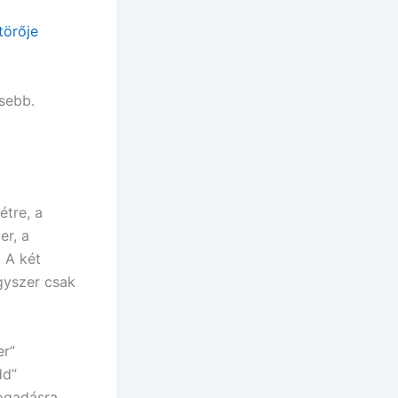
törője
isebb.
étre, a
er, a
. A két
egyszer csak
er”
dd”
fogadásra