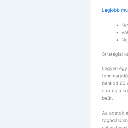
Legjobb mul
Ker
Vál
Ne 
Stratégiai k
Legyen egy p
fennmaradó 
bankod 60 do
stratégia k
beüt.
Az adatok a
fogadásokná
választásná