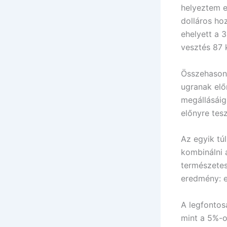
helyeztem e
dolláros hoz
ehelyett a 3
vesztés 87 
Összehasonl
ugranak előr
megállásáig
előnyre tesz
Az egyik tú
kombinálni 
természetes
eredmény: e
A legfontos
mint a 5%-os