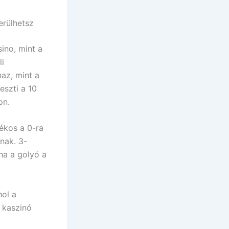
erülhetsz
ino, mint a
li
az, mint a
eszti a 10
on.
ékos a 0-ra
nak. 3-
ha a golyó a
hol a
a kaszinó