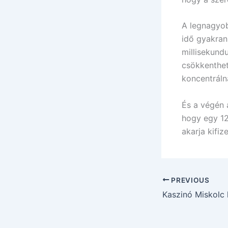
A legnagyob
idő gyakran
millisekund
csökkenthet
koncentráln
És a végén 
hogy egy 12
akarja kifize
PREVIOUS