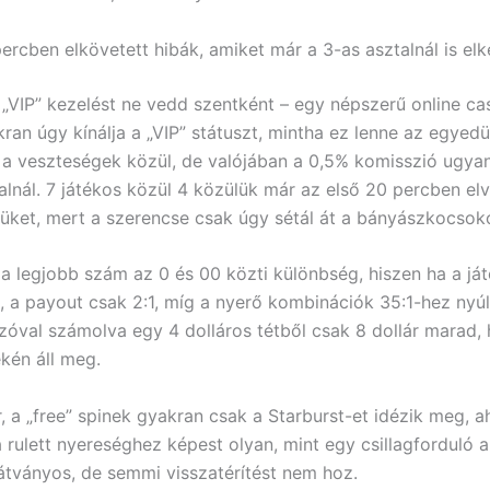
ercben elkövetett hibák, amiket már a 3-as asztalnál is elk
a „VIP” kezelést ne vedd szentként – egy népszerű online cas
ran úgy kínálja a „VIP” státuszt, mintha ez lenne az egyedü
a veszteségek közül, de valójában a 0,5% komisszió ugyan
alnál. 7 játékos közül 4 közülük már az első 20 percben elv
tjüket, mert a szerencse csak úgy sétál át a bányászkocsok
a legjobb szám az 0 és 00 közti különbség, hiszen ha a ját
et, a payout csak 2:1, míg a nyerő kombinációk 35:1-hez nyúl
zóval számolva egy 4 dolláros tétből csak 8 dollár marad, 
ékén áll meg.
 a „free” spinek gyakran csak a Starburst-et idézik meg, a
 rulett nyereséghez képest olyan, mint egy csillagforduló 
látványos, de semmi visszatérítést nem hoz.