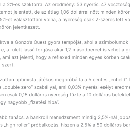
l a 2:1-es szektorra. Az eredmény: 53 nyerés, 47 veszteség
amot jelentett, de az átlag 1,06 dollárral nőtt minden körö
5:1-et választottam volna, a nyereség csak 2-szeres lett vo
körön jelentkezett.
ítva a Gonzo’s Quest gyors tempóját, ahol a szimbolumok
e, a rulett lassú forgása akár 1,2 másodpercet is vehet a g
, ami azt jelenti, hogy a reflexed minden egyes körben csak
 szert.
lzottan optimista játékos megpróbálta a 5 centes „enfield”
a „double zero” szabállyal, ami 0,03% nyerési esélyt eredm
en csak 0,15 dolláros nyereség fűzte a 10 dolláros befekte
gy nagyobb „fizetési hiba”.
abb tanács: a bankroll menedzsment mindig 2,5%-nál jobb
 „high roller” próbálkozás, hiszen a 2,5% a 50 dolláros ban