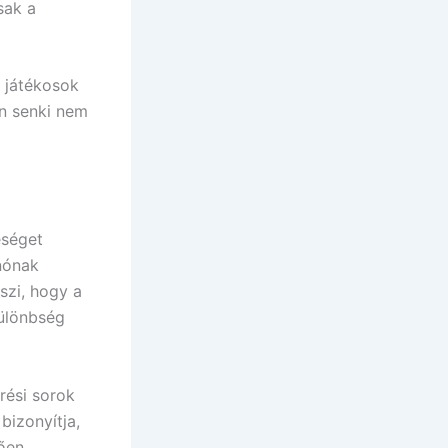
sak a
a játékosok
n senki nem
eséget
inónak
szi, hogy a
különbség
erési sorok
izonyítja,
ően.