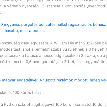
t, a várható nyereség 1,5-szerese a konvenciós „even/odd”
.
30 ingyenes pörgetés befizetés nélkül regisztrációs bónusz
dalmasabb, mint a bónusz
alószínűség csak egy szám. A William Hill már 2022-ben bej
ódosítást, ahol a „enfield” szabályú rulettnek a 0 helyett 0
az újításnak a hatása: a house edge csökken 2,5%-ra, de a
reértik, mert a 0,5 nem garantálja a 2:1-et, csak egy másik
ne magyar engedéllyel: A túlzott reklámok mögötti hideg va
uláció: 100 körös teszt
ű Python szkript segítségével 100 körön keresztül 10 dollá