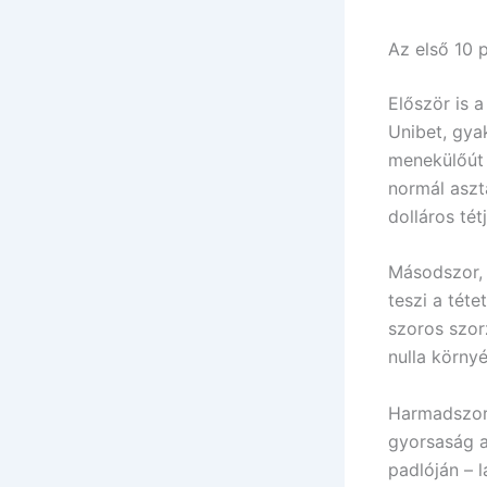
Az első 10 p
Először is 
Unibet, gyak
menekülőút 
normál aszt
dolláros té
Másodszor, 
teszi a tét
szoros szor
nulla körny
Harmadszor,
gyorsaság a
padlóján – 