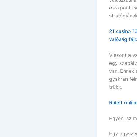
összpontosí
stratégiának
21 casino 1
valóság fáj
Viszont a v
egy szabálym
van. Ennek 
gyakran fél
trükk.
Rulett onli
Egyéni szim
Egy egyszer