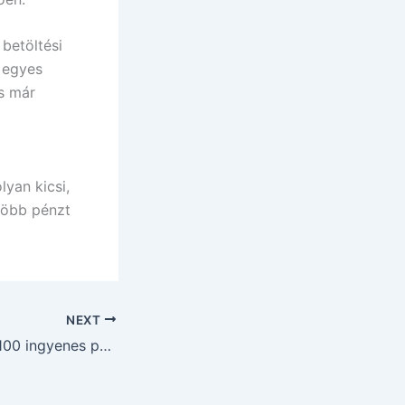
betöltési
n egyes
és már
yan kicsi,
több pénzt
NEXT
Red Stag Casino 100 ingyenes pörgetés befizetés nélkül mobil bónusz – a valóság rideális színezete