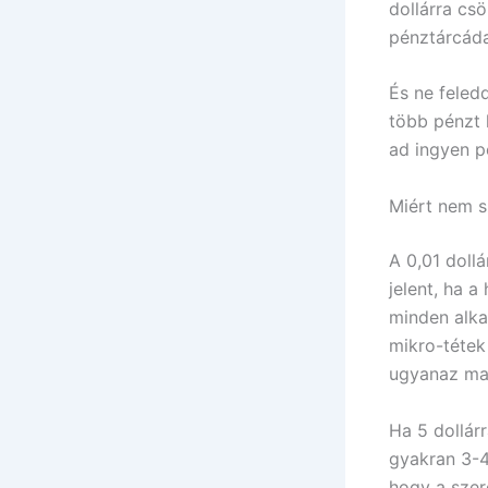
dollárra cs
pénztárcáda
És ne feled
több pénzt 
ad ingyen pé
Miért nem s
A 0,01 doll
jelent, ha a
minden alka
mikro-tétek
ugyanaz mara
Ha 5 dollárr
gyakran 3-4
hogy a szer