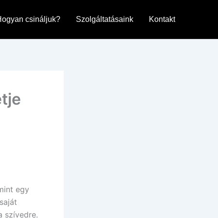
ogyan csináljuk?
Szolgáltatásaink
Kontakt
tje
mint egy
saját
 szívedre.