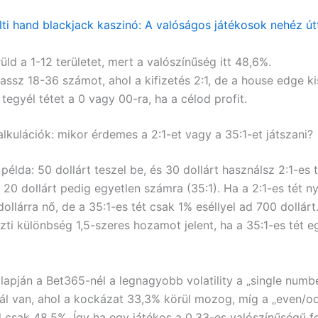
ti hand blackjack kaszinó: A valóságos játékosok nehéz út
üld a 1-12 területet, mert a valószínűség itt 48,6%.
assz 18-36 számot, ahol a kifizetés 2:1, de a house edge k
tegyél tétet a 0 vagy 00-ra, ha a célod profit.
alkulációk: mikor érdemes a 2:1-et vagy a 35:1-et játszani?
élda: 50 dollárt teszel be, és 30 dollárt használsz 2:1-es t
20 dollárt pedig egyetlen számra (35:1). Ha a 2:1-es tét ny
llárra nő, de a 35:1-es tét csak 1% eséllyel ad 700 dollárt
özti különbség 1,5-szeres hozamot jelent, ha a 35:1-es tét 
lapján a Bet365-nél a legnagyobb volatility a „single numb
l van, ahol a kockázat 33,3% körül mozog, míg a „even/o
l csak 48,5%. Így ha egy játékos a 0.33-es valószínűségű 