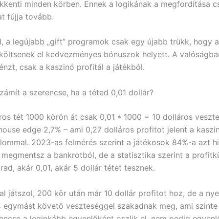
ökkenti minden körben. Ennek a logikának a megfordítása c
t fújja tovább.
d, a legújabb „gift” programok csak egy újabb trükk, hogy 
költsenek el kedvezményes bónuszok helyett. A valóságba
nzt, csak a kaszinó profitál a játékból.
zámít a szerencse, ha a téted 0,01 dollár?
áros tét 1000 körön át csak 0,01 * 1000 = 10 dolláros veszt
 house edge 2,7% – ami 0,27 dolláros profitot jelent a kasz
lommal. 2023-as felmérés szerint a játékosok 84%-a azt hi
 megmentsz a bankrotból, de a statisztika szerint a profit
d, akár 0,01, akár 5 dollár tétet tesznek.
al játszol, 200 kör után már 10 dollár profitot hoz, de a ny
 egymást követő veszteséggel szakadnak meg, ami szinte b
encse a leginkább egyenlőként oszlik el, nem pedig egyenl