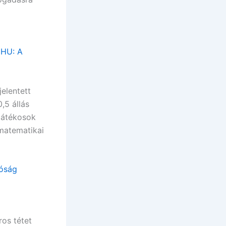
 HU: A
elentett
,5 állás
 játékosok
 matematikai
lóság
ros tétet