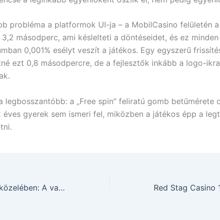
b probléma a platformok UI-ja – a MobilCasino felületén a 
 3,2 másodperc, ami késlelteti a döntéseidet, és ez minde
umban 0,001% esélyt veszít a játékos. Egy egyszerű frissít
né ezt 0,8 másodpercre, de a fejlesztők inkább a logo-ikra
ak.
a legbosszantóbb: a „Free spin” feliratú gomb betűmérete ol
 éves gyerek sem ismeri fel, miközben a játékos épp a leg
tni.
Kaszinó Miskolc közelében: A valóságos száraz asztal mögötti számok és csalódások