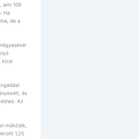
, ami 106
n. Ha
lna, de a
 négyesével
olyó
 kicsi
 fogadást
ényezett, és
téshez. Az
an működik,
krollt 1,25