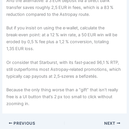
And the alternative: a 3 EUR deposit via a direct bank
transfer saves roughly 2,5 EUR in fees, which is a 83 %
reduction compared to the Astropay route.
But if you insist on using the e‑wallet, calculate the
break‑even point: at a 12 % win rate, a 50 EUR win will be
eroded by 0,5 % fee plus a 1,2 % conversion, totaling
1,35 EUR loss.
Or consider that Starburst, with its fast‑paced 96,1 % RTP,
still outperforms most Astropay‑related promotions, which
typically cap payouts at 2,5‑szeres a befizetés.
Because the only thing worse than a “gift” that isn’t really
free is a UI button that’s 2 px too small to click without
zooming in.
PREVIOUS
NEXT