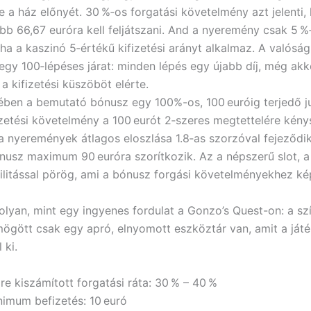
e a ház előnyét. 30 %‑os forgatási követelmény azt jelenti,
ább 66,67 euróra kell feljátszani. And a nyeremény csak 5 
ha a kaszinó 5‑értékű kifizetési arányt alkalmaz. A valóság
egy 100‑lépéses járat: minden lépés egy újabb díj, még akko
a kifizetési küszöböt elérte.
ében a bemutató bónusz egy 100%-os, 100 euróig terjedő j
zetési követelmény a 100 eurót 2‑szeres megtettelére kénys
a nyeremények átlagos eloszlása 1.8‑as szorzóval fejeződik
nusz maximum 90 euróra szorítkozik. Az a népszerű slot, a 
tilitással pörög, ami a bónusz forgási követelményekhez ké
 olyan, mint egy ingyenes fordulat a Gonzo’s Quest-on: a sz
ögött csak egy apró, elnyomott eszköztár van, amit a ját
 ki.
re kiszámított forgatási ráta: 30 % – 40 %
nimum befizetés: 10 euró