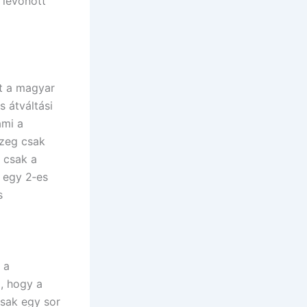
 levonott
it a magyar
 átváltási
ami a
szeg csak
 csak a
 egy 2‑es
s
 a
l, hogy a
csak egy sor