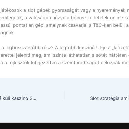
 játékosok a slot gépek gyorsaságát vagy a nyeremények
t emlegetik, a valóságba nézve a bónusz feltételek online k
lassú, pontatlan gép, amelynek csavarjai a T&C-ken belüli 
rognak.
i a legbosszantóbb rész? A legtöbb kaszinó UI-je a „kifize
rettel jeleníti meg, ami szinte láthatatlan a sötét háttéren 
ha a fejlesztők kifejezetten a szemfáradtságot céloznák me
Legjobb licenc nélküli kaszinó 2026: A szűrőfűtésből a valós profitig