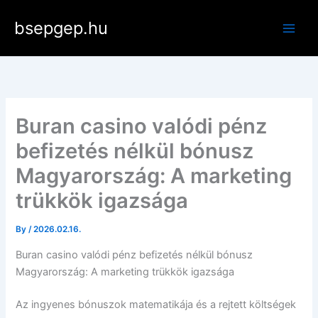
Skip
bsepgep.hu
to
content
Buran casino valódi pénz
befizetés nélkül bónusz
Magyarország: A marketing
trükkök igazsága
By
/
2026.02.16.
Buran casino valódi pénz befizetés nélkül bónusz
Magyarország: A marketing trükkök igazsága
Az ingyenes bónuszok matematikája és a rejtett költségek