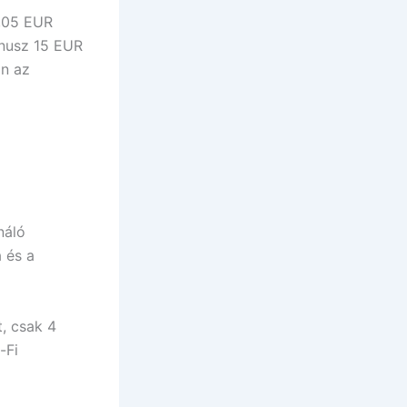
0,05 EUR
ónusz 15 EUR
an az
náló
 és a
t, csak 4
-Fi