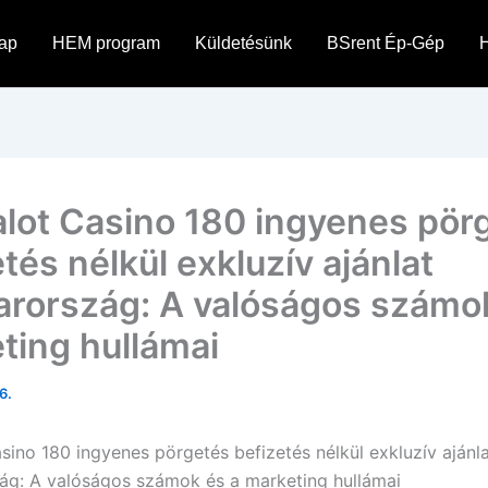
ap
HEM program
Küldetésünk
BSrent Ép-Gép
H
lot Casino 180 ingyenes pör
tés nélkül exkluzív ajánlat
rország: A valóságos számok
ting hullámai
6.
sino 180 ingyenes pörgetés befizetés nélkül exkluzív ajánl
g: A valóságos számok és a marketing hullámai