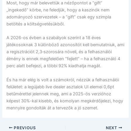
Most, hogy már belevettük a nézőpontot a “gift”
„ingekedő” körbe, ne feledjük, hogy a kaszinók nem
adományozó szervezetek – a “gift” csak egy szimpla
betöltés a költségvetésükből.
A 2026-os évben a szabályok szerint a 18 éves
játékosoknak 3 különböző azonosítót kell bemutatniuk, ami
a regisztrációt 2,3‑szorosára növeli, és a felhasználói
élmény is ennek megfelelően “fejlett” – ha a felhasználó 4
perc alatt befejezi, a többi 92% kiadhatja magát.
És ha már elég is volt a számokról, nézzük a felhasználói
felületet: a legújabb live dealer asztalok UI elemei 0,6pt
betűmérettel jelennek meg, ami a 2025-ös verzióhoz
képest 30%-kal kisebb, és komolyan megkérdőjelezi, hogy
mennyire gondolták át a tervezők a jó szemet.
PREVIOUS
NEXT