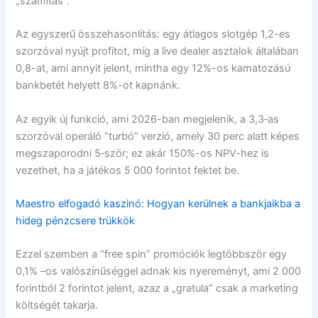
„számítás”.
Az egyszerű összehasonlítás: egy átlagos slotgép 1,2-es
szorzóval nyújt profitot, míg a live dealer asztalok általában
0,8-at, ami annyit jelent, mintha egy 12%-os kamatozású
bankbetét helyett 8%-ot kapnánk.
Az egyik új funkció, ami 2026-ban megjelenik, a 3,3‑as
szorzóval operáló “turbó” verzió, amely 30 perc alatt képes
megszaporodni 5‑ször; ez akár 150%-os NPV-hez is
vezethet, ha a játékos 5 000 forintot fektet be.
Maestro elfogadó kaszinó: Hogyan kerülnek a bankjaikba a
hideg pénzcsere trükkök
Ezzel szemben a “free spin” promóciók legtöbbször egy
0,1% –os valószínűséggel adnak kis nyereményt, ami 2 000
forintból 2 forintot jelent, azaz a „gratula” csak a marketing
költségét takarja.