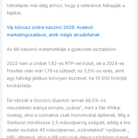
hátralépés már elég ahhoz, hogy a veteránok felkapják a
fejüket.
Vip bónusz online kaszinó 2026: Avalevő
marketingcsalások, amik mégis elcsábítanak
Az élő kaszinó matematikája a gyakorlati asztalokon
2022-ben a Unibet 1,82-es RTP-vel indult, de a 2024-es
frissítés után már 1,76‑ra süllyedt; ez 3,5%-os esés, amit
egy hétvégi játékos könnyen észrevet, ha 10 000 forintját
kockáztatja.
De nézzük a Gonzo’s Questot: annak 96,5%-os
visszatérési aránya annyira „száraz”, mint a Dél-Afrikai
sivatag, ahol a csónakok csak homokvárat építenek. Míg a
Starburst mindössze 2,5 másodpercig száguld, addig a live
dealer asztalok 45 másodperces „szünetekkel” nyújtanak „
VIP ” élményt, ahol a VIP szó csak dekor szótárban marad.