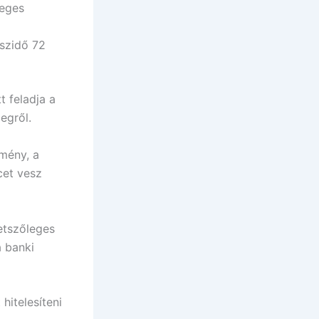
leges
aszidő 72
t feladja a
egről.
mény, a
cet vesz
etszőleges
a banki
hitelesíteni