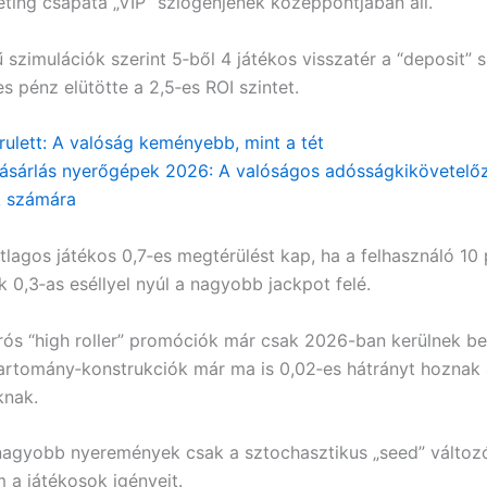
keting csapata „VIP” szlogenjének középpontjában áll.
 szimulációk szerint 5‑ből 4 játékos visszatér a “deposit” 
s pénz elütötte a 2,5‑es ROI szintet.
 rulett: A valóság keményebb, mint a tét
ásárlás nyerőgépek 2026: A valóságos adósságkikövetelő
k számára
tlagos játékos 0,7‑es megtérülést kap, ha a felhasználó 10 
k 0,3‑as eséllyel nyúl a nagyobb jackpot felé.
ós “high roller” promóciók már csak 2026-ban kerülnek be
artomány‑konstrukciók már ma is 0,02‑es hátrányt hoznak 
knak.
nagyobb nyeremények csak a sztochasztikus „seed” változ
m a játékosok igényeit.