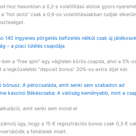
st‑hoz hasonlóan a 0,2‑s volatilítású slotok gyors nyerem
 a “hot slots” csak a 0,6‑os volatilitásúakban tudják elkerül
szteséget.
o 140 ingyenes pörgetés befizetés nélkül csak új játékoso
g – a piaci túlélés csapdája
‑ben a “free spin” egy végtelen körös csapda, ahol a 5%-o
t a legközelebbi “deposit bonus” 20%-os extra díjat kér.
 bónusz: A pénzcsaláda, amit senki sem szabadon ad
ine kaszinó Békéscsaba: A valóság keményebb, mint a cs
alkuláció, amit senki sem mond el
Számolj úgy, hogy a 15 € regisztrációs bonus csak 0,3 € va
vertálódik a feltételek miatt.