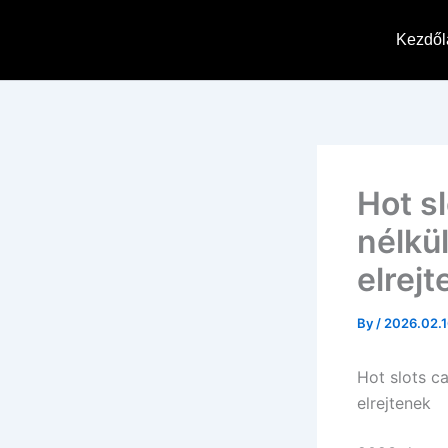
Skip
to
Kezdől
content
Hot s
nélkü
elrej
By
/
2026.02.1
Hot slots c
elrejtenek