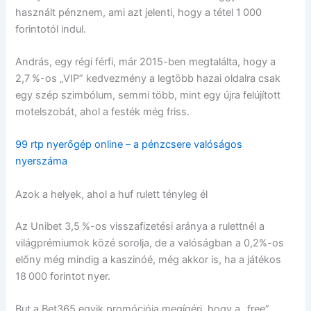
használt pénznem, ami azt jelenti, hogy a tétel 1 000
forintotól indul.
András, egy régi férfi, már 2015-ben megtalálta, hogy a
2,7 %-os „VIP” kedvezmény a legtöbb hazai oldalra csak
egy szép szimbólum, semmi több, mint egy újra felújított
motelszobát, ahol a festék még friss.
99 rtp nyerőgép online – a pénzcsere valóságos
nyerszáma
Azok a helyek, ahol a huf rulett tényleg él
Az Unibet 3,5 %-os visszafizetési aránya a rulettnél a
világprémiumok közé sorolja, de a valóságban a 0,2%-os
előny még mindig a kaszinóé, még akkor is, ha a játékos
18 000 forintot nyer.
But a Bet365 egyik promóciója megígéri, hogy a „free”