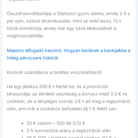
Összehasonlításképp a Starburst gyors üteme, amely 2‑5 s
per spin, sokkal dinamikusabb, mint az iwild lassú, 15 s
körüli animációja, amely már egy kávé elkészülését is
meghosszabbítja.
Maestro elfogadó kaszinó: Hogyan kerülnek a bankjaikba a
hideg pénzcsere trükkök
Konkrét számítások a betétes visszatérítésről
Ha egy játékos 200 €‑t fektet be, és a promóciót
kihasználja, az elméleti veszteség a bonusz miatt 0,5 €‑ra
csökken, de a tényleges szórás 3 €‑t ad meg a regisztráció
után, ami már a szokásos befizetési díj 1 % felett van.
50 € zseton – 500 tét 0,10 €
3 % konverziós arány a regisztráció után