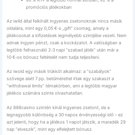
96 % RTP a legtöbb normál slotban, 92 % a
promóciós játékokban
Az iwild által felkínált ingyenes zsetonoknak nincs másik
oldalára, mint egy 0,05 €‑s „gift” csomag, amely a
játékosokat a kifizetések legmélyebb szintjébe vezeti. Nem
adnak ingyen pénzt, csak a kockázatot. A valóságban a
legtöbb felhasználó 2‑3 napi “szabad játék” után már a
10 €‑os bónusz feltételét nem tudja teljesíteni.
Az iwold egy másik trükköt alkalmaz: a “szabályok”
szövege alatt 7 pp. betűmérettel írtak egy szakaszt a
“withdrawal limits” témakörben, ami a legtöbb magyar
játékos számára szinte olvashatatlan.
Az 888casino szintén kínál ingyenes zsetont, de a
legnagyobb különbség a 30 napos érvényességi idő – ez
azt jelenti, hogy ha a játékos 1 napot játszik, a maradék 29
nap “elveszik”, mint egy elfelejtett bónusz.