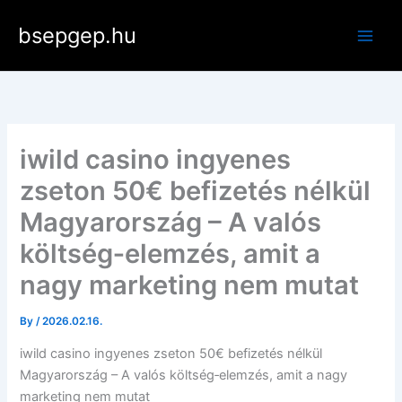
Skip
bsepgep.hu
to
content
iwild casino ingyenes
zseton 50€ befizetés nélkül
Magyarország – A valós
költség‑elemzés, amit a
nagy marketing nem mutat
By
/
2026.02.16.
iwild casino ingyenes zseton 50€ befizetés nélkül
Magyarország – A valós költség‑elemzés, amit a nagy
marketing nem mutat