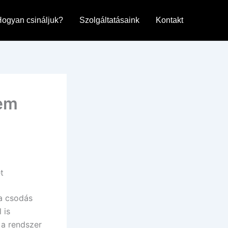
ogyan csináljuk?
Szolgáltatásaink
Kontakt
nem
t
 a csodás
 is
 a rendszer