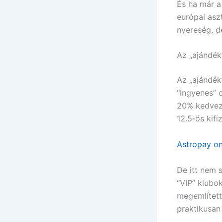
És ha már a
európai aszt
nyereség, d
Az „ajándék
Az „ajándék”
“ingyenes” 
20% kedvezm
12.5‑ös kifi
Astropay on
De itt nem 
“VIP” klubo
megemlítet
praktikusan