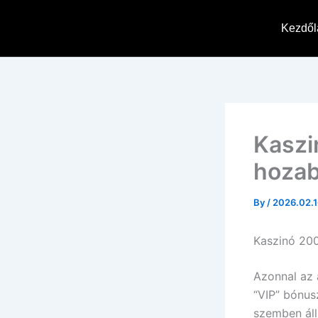
Skip
to
Kezdől
content
Kaszi
hozab
By
/
2026.02.1
Kaszinó 200
Azonnal az 
“VIP” bónus
szemben áll