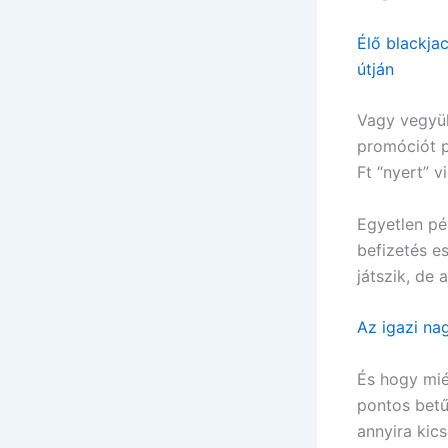
Élő blackjac
útján
Vagy vegyük
promóciót p
Ft “nyert” v
Egyetlen pé
befizetés e
játszik, de 
Az igazi na
És hogy mié
pontos betű
annyira kics