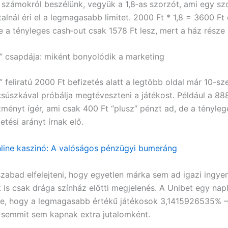
 számokról beszélünk, vegyük a 1,8‑as szorzót, ami egy s
alnál éri el a legmagasabb limitet. 2000 Ft * 1,8 = 3600 Ft 
e a tényleges cash‑out csak 1578 Ft lesz, mert a ház része
” csapdája: miként bonyolódik a marketing
 feliratú 2000 Ft befizetés alatt a legtöbb oldal már 10-sz
csúszkával próbálja megtéveszteni a játékost. Például a 8
ényt ígér, ami csak 400 Ft “plusz” pénzt ad, de a ténylege
zetési arányt írnak elő.
line kaszinó: A valóságos pénzügyi bumeráng
szabad elfelejteni, hogy egyetlen márka sem ad igazi ingye
k is csak drága színház előtti megjelenés. A Unibet egy na
te, hogy a legmagasabb értékű játékosok 3,1415926535% –
 semmit sem kapnak extra jutalomként.