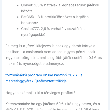
Unibet: 2,3 % hátralék a legnépszerűbb játékok
között
Bet365: 1,8 % profitkülönbözet a legtöbb
bonushoz
Casino777: 2,9 % várható visszatérés a
nyerőgépekből
És még itt a „free” kifejezés is csak egy darab kártya a
pakliban – a casinosok sem adnak ingyen pénzt, csak
ingyenes pörgetést, ami a legtöbb játék esetében 0,1 €‑os
maximális nyereséget eredményez.
törzsvásárlói program online kaszinó 2026 – a
marketinggyárak újraélesztett trükkjei
Hogyan számoljuk ki a tényleges profitot?
Keretszámítás: ha egy játékos 50 €‑t költ egy héten, és a
játék 96,5 % RTP‑t ígér, a reális hozam csak 48,25 € lesz,