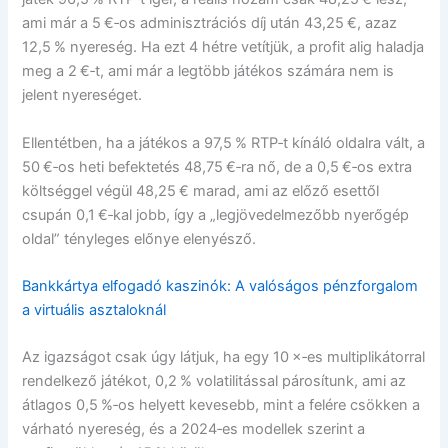
ami már a 5 €‑os adminisztrációs díj után 43,25 €, azaz
12,5 % nyereség. Ha ezt 4 hétre vetítjük, a profit alig haladja
meg a 2 €‑t, ami már a legtöbb játékos számára nem is
jelent nyereséget.
Ellentétben, ha a játékos a 97,5 % RTP‑t kínáló oldalra vált, a
50 €‑os heti befektetés 48,75 €‑ra nő, de a 0,5 €‑os extra
költséggel végül 48,25 € marad, ami az előző esettől
csupán 0,1 €‑kal jobb, így a „legjövedelmezőbb nyerőgép
oldal” tényleges előnye elenyésző.
Bankkártya elfogadó kaszinók: A valóságos pénzforgalom
a virtuális asztaloknál
Az igazságot csak úgy látjuk, ha egy 10 ×‑es multiplikátorral
rendelkező játékot, 0,2 % volatilitással párosítunk, ami az
átlagos 0,5 %‑os helyett kevesebb, mint a felére csökken a
várható nyereség, és a 2024‑es modellek szerint a