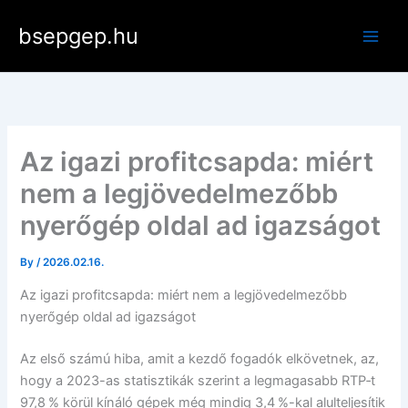
Skip
bsepgep.hu
to
content
Az igazi profitcsapda: miért
nem a legjövedelmezőbb
nyerőgép oldal ad igazságot
By
/
2026.02.16.
Az igazi profitcsapda: miért nem a legjövedelmezőbb
nyerőgép oldal ad igazságot
Az első számú hiba, amit a kezdő fogadók elkövetnek, az,
hogy a 2023-as statisztikák szerint a legmagasabb RTP‑t
97,8 % körül kínáló gépek még mindig 3,4 %-kal alulteljesítik