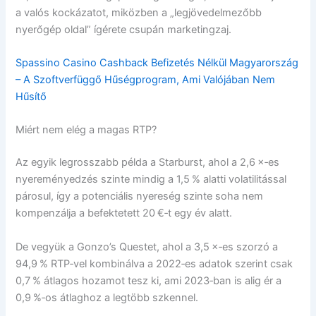
a valós kockázatot, miközben a „legjövedelmezőbb
nyerőgép oldal” ígérete csupán marketingzaj.
Spassino Casino Cashback Befizetés Nélkül Magyarország
– A Szoftverfüggő Hűségprogram, Ami Valójában Nem
Hűsítő
Miért nem elég a magas RTP?
Az egyik legrosszabb példa a Starburst, ahol a 2,6 ×‑es
nyereményedzés szinte mindig a 1,5 % alatti volatilitással
párosul, így a potenciális nyereség szinte soha nem
kompenzálja a befektetett 20 €‑t egy év alatt.
De vegyük a Gonzo’s Questet, ahol a 3,5 ×‑es szorzó a
94,9 % RTP‑vel kombinálva a 2022‑es adatok szerint csak
0,7 % átlagos hozamot tesz ki, ami 2023‑ban is alig ér a
0,9 %‑os átlaghoz a legtöbb szkennel.