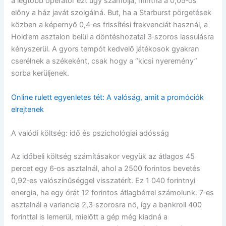
a legtöbb operátor ezt úgy számolja, mintha a 0,05‑ös
előny a ház javát szolgálná. But, ha a Starburst pörgetések
közben a képernyő 0,4‑es frissítési frekvenciát használ, a
Hold’em asztalon belül a döntéshozatal 3‑szoros lassulásra
kényszerül. A gyors tempót kedvelő játékosok gyakran
cserélnek a székeként, csak hogy a “kicsi nyeremény”
sorba kerüljenek.
Online rulett egyenletes tét: A valóság, amit a promóciók
elrejtenek
A valódi költség: idő és pszichológiai adósság
Az időbeli költség számításakor vegyük az átlagos 45
percet egy 6‑os asztalnál, ahol a 2500 forintos bevetés
0,92‑es valószínűséggel visszatérít. Ez 1 040 forintnyi
energia, ha egy órát 12 forintos átlagbérrel számolunk. 7‑es
asztalnál a variancia 2,3‑szorosra nő, így a bankroll 400
forinttal is lemerül, mielőtt a gép még kiadná a