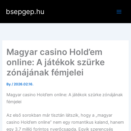
Skip
bsepgep.hu
to
content
Magyar casino Hold’em
online: A játékok szürke
zónájának fémjelei
By
/
2026.02.16.
Magyar casino Hold’em online: A játékok szürke zónájának
fémjelei
Az első sorokban már tisztán látszik, hogy a „magyar
casino Hold’em online” nem egy romantikus kaland, hanem
egy 3,7 millió forintos nyerőcsapda. Egyik szerencsés