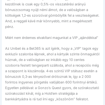
kezdőnek is csak egy 0,5%-os visszatérési arányú
bónuszcsomag nyújt némi álmot, de a valóságban a
költségek 1,2‑es szorzóval gömbölyítik fel a veszteségeket.
And, a reggeli kávé már könnyebb, mint a megérkezett
pénz.
Miért nem érdemes elvakítani magunkat a VIP „ajándékkal”
Az Unibet és a Bet365 is azt ígérik, hogy a „VIP” tagok egy
exkluzív szalonba lépnek, ahol a kártyák szinte önmaguktól
húznak, de a valóságban ez inkább egy 10 centes
szoborra festett tengerparti szálloda, ahol a recepciós még
a szappont is kiszámolja. 4‑es szintű VIP státusz esetén a
bónuszok 0,3‑as tényezővel drótoznak le, így a 2 000
forintos ingyenes pörgetés valójában 600 forintnyi értékű.
Egyetlen példával: a Gonzo’s Quest gyors, de szórakoztató
szórakozást kínál, míg a Hold’em stratégiája a
bankkártyádra is rá tud írni egy „köszönöm” feliratot.