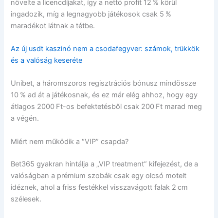
növelte a licencdíjakat, így a nettó profit 12 % körül
ingadozik, míg a legnagyobb játékosok csak 5 %
maradékot látnak a tétbe.
Az új usdt kaszinó nem a csodafegyver: számok, trükkök
és a valóság keseréte
Unibet, a háromszoros regisztrációs bónusz mindössze
10 % ad át a játékosnak, és ez már elég ahhoz, hogy egy
átlagos 2000 Ft-os befektetésből csak 200 Ft marad meg
a végén.
Miért nem működik a “VIP” csapda?
Bet365 gyakran hintálja a „VIP treatment” kifejezést, de a
valóságban a prémium szobák csak egy olcsó motelt
idéznek, ahol a friss festékkel visszavágott falak 2 cm
szélesek.