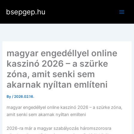
Skip
bsepgep.hu
to
content
magyar engedéllyel online
kaszinó 2026 – a szürke
zóna, amit senki sem
akarnak nyíltan említeni
By
/
2026.02.16.
magyar engedéllyel online kaszinó 2026 – a szürke zóna,
amit senki sem akarnak nyíltan említeni
2026-ra már a magyar szabályozás háromszorosra