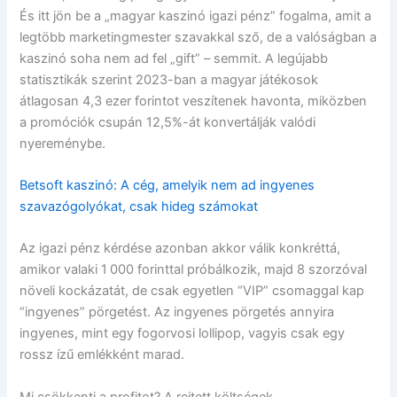
És itt jön be a „magyar kaszinó igazi pénz” fogalma, amit a
legtöbb marketingmester szavakkal sző, de a valóságban a
kaszinó soha nem ad fel „gift” – semmit. A legújabb
statisztikák szerint 2023-ban a magyar játékosok
átlagosan 4,3 ezer forintot veszítenek havonta, miközben
a promóciók csupán 12,5%-át konvertálják valódi
nyereménybe.
Betsoft kaszinó: A cég, amelyik nem ad ingyenes
szavazógolyókat, csak hideg számokat
Az igazi pénz kérdése azonban akkor válik konkréttá,
amikor valaki 1 000 forinttal próbálkozik, majd 8 szorzóval
növeli kockázatát, de csak egyetlen “VIP” csomaggal kap
“ingyenes” pörgetést. Az ingyenes pörgetés annyira
ingyenes, mint egy fogorvosi lollipop, vagyis csak egy
rossz ízű emlékként marad.
Mi csökkenti a profitot? A rejtett költségek