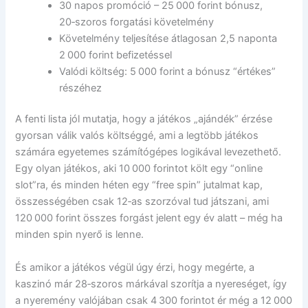
30 napos promóció – 25 000 forint bónusz,
20‑szoros forgatási követelmény
Követelmény teljesítése átlagosan 2,5 naponta
2 000 forint befizetéssel
Valódi költség: 5 000 forint a bónusz “értékes”
részéhez
A fenti lista jól mutatja, hogy a játékos „ajándék” érzése
gyorsan válik valós költséggé, ami a legtöbb játékos
számára egyetemes számítógépes logikával levezethető.
Egy olyan játékos, aki 10 000 forintot költ egy “online
slot”ra, és minden héten egy “free spin” jutalmat kap,
összességében csak 12‑as szorzóval tud játszani, ami
120 000 forint összes forgást jelent egy év alatt – még ha
minden spin nyerő is lenne.
És amikor a játékos végül úgy érzi, hogy megérte, a
kaszinó már 28‑szoros márkával szorítja a nyereséget, így
a nyeremény valójában csak 4 300 forintot ér még a 12 000