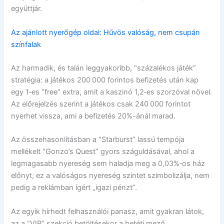
együttjár.
Az ajánlott nyerőgép oldal: Hűvös valóság, nem csupán
színfalak
Az harmadik, és talán leggyakoribb, “százalékos játék”
stratégia: a játékos 200 000 forintos befizetés után kap
egy 1‑es “free” extra, amit a kaszinó 1,2‑es szorzóval növel.
Az előrejelzés szerint a játékos csak 240 000 forintot
nyerhet vissza, ami a befizetés 20%-ánál marad.
Az összehasonlításban a “Starburst” lassú tempója
mellékelt “Gonzo’s Quest” gyors száguldásával, ahol a
legmagasabb nyereség sem haladja meg a 0,03%‑os ház
előnyt, ez a valóságos nyereség szintet szimbolizálja, nem
pedig a reklámban ígért „igazi pénzt”.
Az egyik hírhedt felhasználói panasz, amit gyakran látok,
az a “VIP” szekció betöltésekor a betéti mező