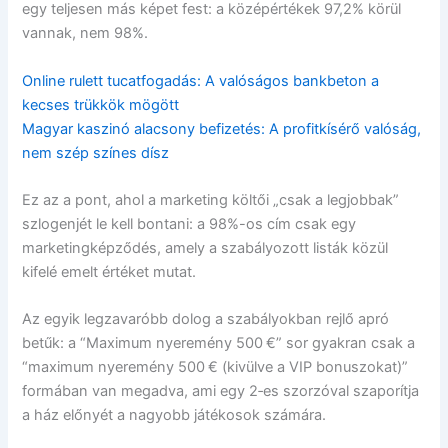
egy teljesen más képet fest: a középértékek 97,2% körül
vannak, nem 98%.
Online rulett tucatfogadás: A valóságos bankbeton a
kecses trükkök mögött
Magyar kaszinó alacsony befizetés: A profitkísérő valóság,
nem szép színes dísz
Ez az a pont, ahol a marketing költői „csak a legjobbak”
szlogenjét le kell bontani: a 98%-os cím csak egy
marketingképződés, amely a szabályozott listák közül
kifelé emelt értéket mutat.
Az egyik legzavaróbb dolog a szabályokban rejlő apró
betűk: a “Maximum nyeremény 500 €” sor gyakran csak a
“maximum nyeremény 500 € (kivülve a VIP bonuszokat)”
formában van megadva, ami egy 2‑es szorzóval szaporítja
a ház előnyét a nagyobb játékosok számára.