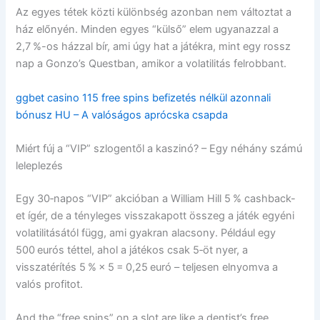
Az egyes tétek közti különbség azonban nem változtat a
ház előnyén. Minden egyes “külső” elem ugyanazzal a
2,7 %-os házzal bír, ami úgy hat a játékra, mint egy rossz
nap a Gonzo’s Questban, amikor a volatilitás felrobbant.
ggbet casino 115 free spins befizetés nélkül azonnali
bónusz HU – A valóságos aprócska csapda
Miért fúj a “VIP” szlogentől a kaszinó? – Egy néhány számú
leleplezés
Egy 30‑napos “VIP” akcióban a William Hill 5 % cashback-
et ígér, de a tényleges visszakapott összeg a játék egyéni
volatilitásától függ, ami gyakran alacsony. Például egy
500 eurós téttel, ahol a játékos csak 5‑öt nyer, a
visszatérítés 5 % × 5 = 0,25 euró – teljesen elnyomva a
valós profitot.
And the “free spins” on a slot are like a dentist’s free