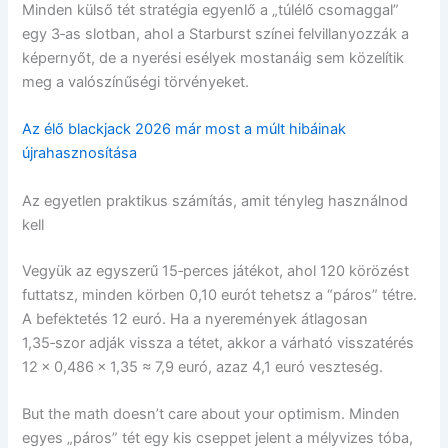
Minden külső tét stratégia egyenlő a „túlélő csomaggal”
egy 3‑as slotban, ahol a Starburst színei felvillanyozzák a
képernyőt, de a nyerési esélyek mostanáig sem közelítik
meg a valószínűségi törvényeket.
Az élő blackjack 2026 már most a múlt hibáinak
újrahasznosítása
Az egyetlen praktikus számítás, amit tényleg használnod
kell
Vegyük az egyszerű 15‑perces játékot, ahol 120 körözést
futtatsz, minden körben 0,10 eurót tehetsz a “páros” tétre.
A befektetés 12 euró. Ha a nyeremények átlagosan
1,35‑szor adják vissza a tétet, akkor a várható visszatérés
12 × 0,486 × 1,35 ≈ 7,9 euró, azaz 4,1 euró veszteség.
But the math doesn’t care about your optimism. Minden
egyes „páros” tét egy kis cseppet jelent a mélyvizes tóba,