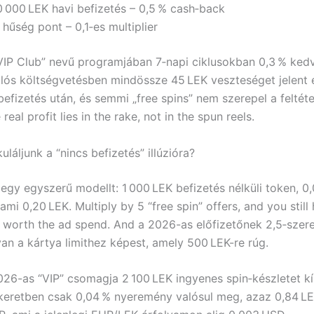
0 000 LEK havi befizetés – 0,5 % cash‑back
 hűség pont – 0,1‑es multiplier
VIP Club” nevű programjában 7‑napi ciklusokban 0,3 % ke
alós költségvetésben mindössze 45 LEK veszteséget jelent
efizetés után, és semmi „free spins” nem szerepel a feltéte
real profit lies in the rake, not in the spun reels.
láljunk a “nincs befizetés” illúzióra?
egy egyszerű modellt: 1 000 LEK befizetés nélküli token, 0
mi 0,20 LEK. Multiply by 5 “free spin” offers, and you still
t worth the ad spend. And a 2026-as előfizetőnek 2,5‑szer
an a kártya limithez képest, amely 500 LEK-re rúg.
26-as “VIP” csomagja 2 100 LEK ingyenes spin‑készletet kí
keretben csak 0,04 % nyeremény valósul meg, azaz 0,84 LE