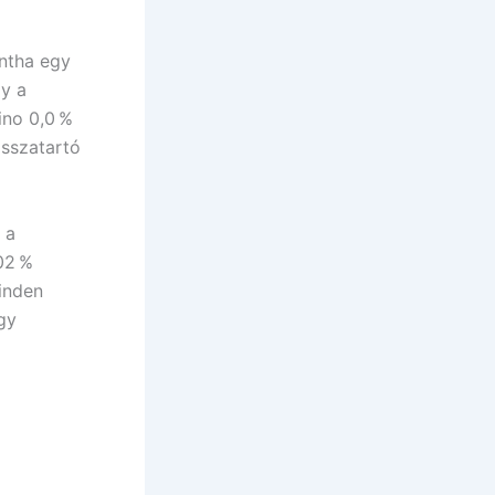
intha egy
gy a
ino 0,0 %
isszatartó
 a
02 %
inden
egy