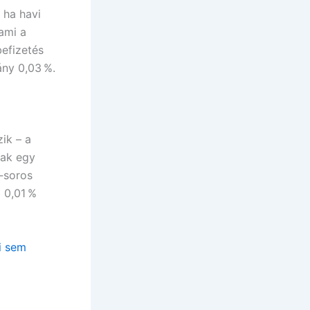
 ha havi
ami a
efizetés
ány 0,03 %.
ik – a
sak egy
5‑soros
 0,01 %
i sem